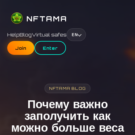
NFTAMA
Help
Blog
Virtual safes
EN
Join
Enter
NFTAMA BLOG
Почему важно
заполучить как
можно больше веса