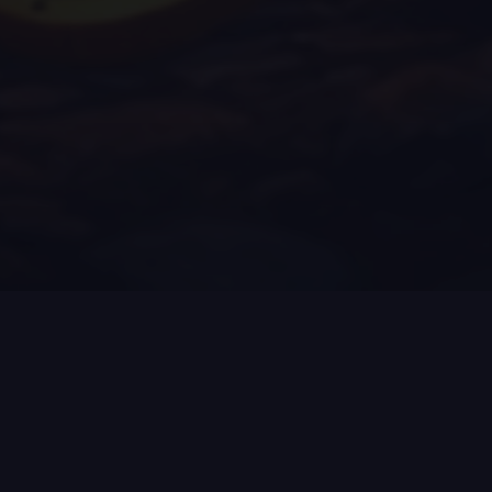
NFTAMA
Web3 gaming ecosystem of NFT safes.
© 2026 NFTAMA
Resources
Community
Help
Telegram