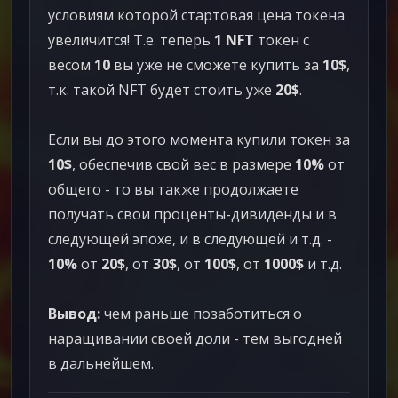
условиям которой стартовая цена токена
увеличится! Т.е. теперь
1 NFT
токен с
весом
10
вы уже не сможете купить за
10$
,
т.к. такой NFT будет стоить уже
20$
.
Если вы до этого момента купили токен за
10$
, обеспечив свой вес в размере
10%
от
общего - то вы также продолжаете
получать свои проценты-дивиденды и в
следующей эпохе, и в следующей и т.д. -
10%
от
20$
, от
30$
, от
100$
, от
1000$
и т.д.
Вывод:
чем раньше позаботиться о
наращивании своей доли - тем выгодней
в дальнейшем.