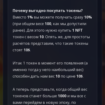
Почему выгодно покупать токены?
Вместо
1%
вы можете получать сразу
10%
(при общем весе
100
, как мы допустили
ранее). Для этого нужно купить
1 NFT
токен с весом
10
. Опять же, для простоты
расчётов представим, что такие токены
стоят
10$
.
Итак 1 токен в момент его появления (а
именно тогда у него наибольший вес)
способен дать нам вес
10
по цене
10$
.
А теперь представьте, когда общий вес
токенов станет больше
1000
и мы все с
вами перейдём в новую эпоху, по